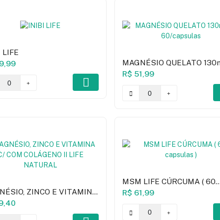
I LIFE
MAGNÉSIO QUELATO 130
9,99
60/capsulas
R$ 51,99
MSM LIFE CÚRCUMA ( 60
Capsulas )
ÉSIO, ZINCO E VITAMINA
R$ 61,99
OM COLÁGENO II LIFE
9,40
URAL