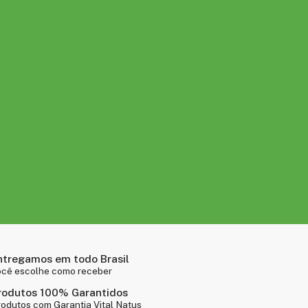
ntregamos em todo Brasil
ocê escolhe como receber
rodutos 100% Garantidos
odutos com Garantia Vital Natus