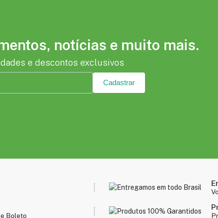
entos, notícias e muito mais.
idades e descontos exclusivos
Cadastrar
E
V
P
 e Boleto
Pr