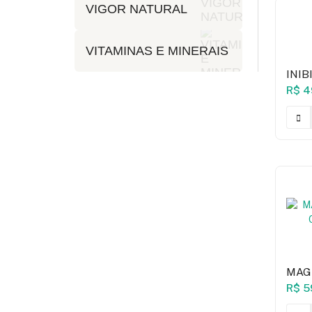
VIGOR NATURAL
VITAMINAS E MINERAIS
INIB
R$ 4
MAGN
C/ C
R$ 5
NAT