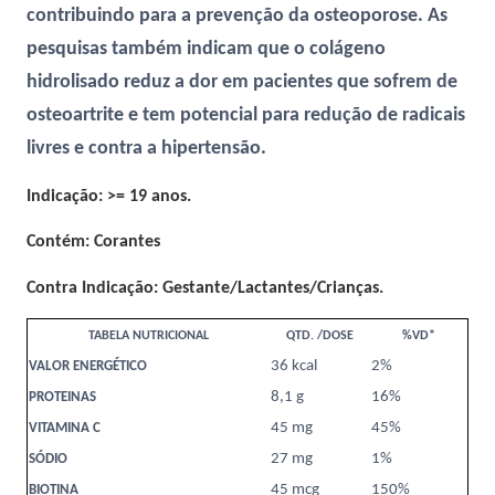
contribuindo para a prevenção da osteoporose. As
pesquisas também indicam que o colágeno
hidrolisado reduz a dor em pacientes que sofrem de
osteoartrite e tem potencial para redução de radicais
livres e contra a hipertensão.
Indicação: >= 19 anos.
Contém: Corantes
Contra Indicação: Gestante/Lactantes/Crianças.
TABELA NUTRICIONAL
QTD. /DOSE
%VD*
36 kcal
2%
VALOR ENERGÉTICO
8,1 g
16%
PROTEINAS
45 mg
45%
VITAMINA C
27 mg
1%
SÓDIO
45 mcg
150%
BIOTINA