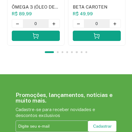
ÔMEGA 3 (ÓLEO DE
BETA CAROTEN
PEIXE) 1G - 60
R$ 89,99
R$ 49,99
CÁPSULAS (VITAL
NATUS)
Promoções, lançamentos, notícias e
muito mais.
Cadastre-se para receber novidades e
descontos exclusivos
Cadastrar