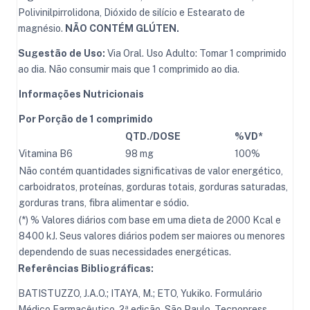
Polivinilpirrolidona, Dióxido de silício e Estearato de
magnésio.
NÃO CONTÉM GLÚTEN.
Sugestão de Uso:
Via Oral. Uso Adulto: Tomar 1 comprimido
ao dia. Não consumir mais que 1 comprimido ao dia.
Informações Nutricionais
Por Porção de 1 comprimido
QTD./DOSE
%VD*
Vitamina B6
98 mg
100%
Não contém quantidades significativas de valor energético,
carboidratos, proteínas, gorduras totais, gorduras saturadas,
gorduras trans, fibra alimentar e sódio.
(*) % Valores diários com base em uma dieta de 2000 Kcal e
8400 kJ. Seus valores diários podem ser maiores ou menores
dependendo de suas necessidades energéticas.
Referências Bibliográficas:
BATISTUZZO, J.A.O.; ITAYA, M.; ETO, Yukiko. Formulário
Médico Farmacêutico, 2ª edição, São Paulo, Tecnopress,