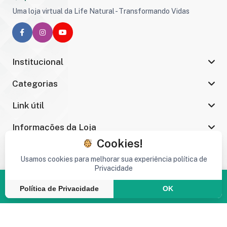
Uma loja virtual da Life Natural - Transformando Vidas
Institucional
Categorias
Link útil
Informações da Loja
Cookies!
Usamos cookies para melhorar sua experiência política de
Privacidade
Copyright © 2026 VITAMINA B6 - 1,3mg - 60
COMPRIMIDOS - Life Natural & Vc - MIRIAN - By Life
Natural ®. Todos Os Direitos Reservados.
Política de Privacidade
OK
Inicial
Produtos
Pesquisar
Carrinho