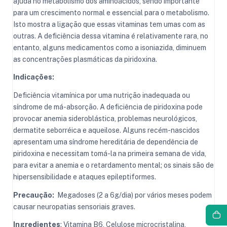
ajuda no metabolismo dos aminoácidos, sendo importante
para um crescimento normal e essencial para o metabolismo.
Isto mostra a ligação que essas vitaminas tem umas com as
outras. A deficiência dessa vitamina é relativamente rara, no
entanto, alguns medicamentos como a isoniazida, diminuem
as concentrações plasmáticas da piridoxina.
Indicações:
Deficiência vitamínica por uma nutrição inadequada ou
síndrome de má-absorção. A deficiência de piridoxina pode
provocar anemia sideroblástica, problemas neurológicos,
dermatite seborréica e aqueilose. Alguns recém-nascidos
apresentam uma síndrome hereditária de dependência de
piridoxina e necessitam tomá-la na primeira semana de vida,
para evitar a anemia e o retardamento mental; os sinais são de
hipersensibilidade e ataques epileptiformes.
Precaução:
Megadoses (2 a 6g/dia) por vários meses podem
causar neuropatias sensoriais graves.
Ingredientes
: Vitamina B6, Celulose microcristalina,